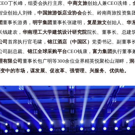
CEO丁长峰，组委会执行主席、
中商文旅
创始人兼CEO冼锋，
智业创始人刘锋，
中国旅游饭店业协会
会长、岭南商旅投资集
团
董事长游勇，
明宇集团
董事长张建明，
复星旅文
创始人、
华
长钱建农，
华南理工大学建筑设计研究院
院长、董事长、总建
公司
首席执行官毛啸，
锦江酒店（中国区）
党委书记、副董事
公司副总裁、
锦江全球采购平台
CEO钱康，
富力集团
执行董事
理有限公司
董事长包广明等300余位业界精英悦聚松山湖畔，
洞
演变中的市场，谋发展、促改革、强管理、兴服务、优供给。