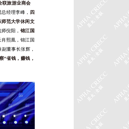
全联旅游业商会
团总经理李峰，
四
东师范大学休闲文
筑师倪阳，
锦江国
长肖熙凰，锦江国
兼副董事长张辉，
察“省钱，赚钱，