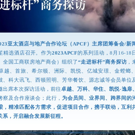
2023亚太酒店与地产合作论坛（APCF）主席团筹备会/新
笙精选酒店召开。作为
2023APCF
的系列活动，8月16-1
、全国工商联房地产商会）组织了
“走进标杆”商务探访
，
卓越、首旅、希尔顿、洲际、凯悦、亿城安璟、金螳螂
技、科大讯飞、西顿照明、芳华餐饮、源志诚等会员单位
邀出席本次探访活动，前往
卓越、万科、华住、凯悦-逸扉
考察及合作座谈会；此行，
为会员间、业界间、跨界间的
梁，精准匹配各方需求，促进项目合作，携手联动，互利
关系，开启融合发展新征程。