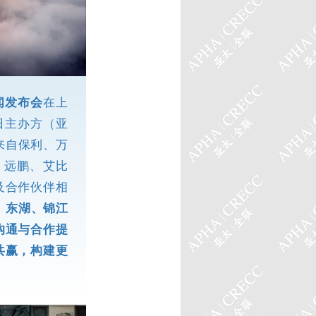
闻发布会
在上
8日主办方（亚
来自保利、万
、远鹏、艾比
及合作伙伴相
、东湖、锦江
沟通与合作提
共赢，构建更