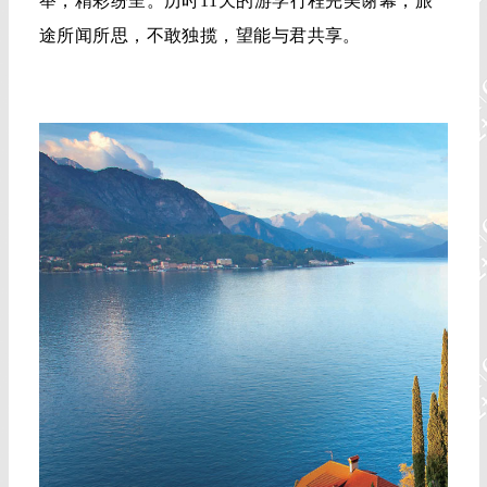
举，精彩纷呈。历时11天的游学行程完美谢幕，旅
途所闻所思，不敢独揽，望能与君共享。