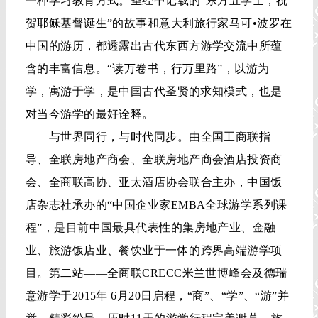
一种学习教育方式。圣经中记载的“东方五学士，祝
贺耶稣基督诞生”的故事和意大利旅行家马可•波罗在
中国的游历，都透露出古代东西方游学交流中所蕴
含的丰富信息。“读万卷书，行万里路”，以游为
学，寓游于学，是中国古代圣贤的求知模式，也是
对当今游学的最好诠释。
与世界同行，与时代同步。由全国工商联指
导、全联房地产商会、全联房地产商会酒店投资商
会、全商联高协、亚太酒店协会联合主办，中国饭
店杂志社承办的“中国企业家EMBA全球游学系列课
程”，是目前中国最具代表性的集房地产业、金融
业、旅游饭店业、餐饮业于一体的跨界高端游学项
目。第二站——全商联CRECC米兰世博峰会及德瑞
意游学于2015年 6月20日启程，“商”、“学”、“游”并