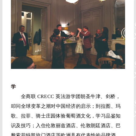
学
全商联 CRECC 英法游学团朝圣牛津、剑桥，
叩问全球变革之潮对中国经济的启示；到拉图、玛
歌、拉菲、骑士庄园体验葡萄酒文化，学习品鉴知
识及技巧；入住伦敦丽兹酒店、伦敦朗廷酒店、巴
黎索菲特凯旋门酒店等欧洲具有代表性的品牌酒