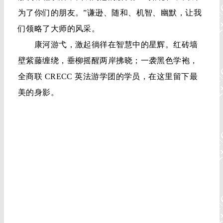
济形势、房地产投资策略等问题，都在谈笑间得以
解答。
临行前，我们问迈克尔•库钦斯基教授，您真的
是王石的导师吗？
“噢不——”库钦斯基教授语出惊人，“我不是他
的导师，我只是在授课的时候，恰好让他听见了。
那次课程以后，我成为他的朋友。正如现在，我成
为了你们的朋友。”谦逊、随和、机智、幽默，让我
们领略了大师的风采。
康河游弋，激起徜徉在智慧中的星辉。红砖墙
壁紫藤缠绕，垂柳摇醒两岸拂晓；一袭黑色学袍，
全商联 CRECC 英法游学团的学员，在这里留下最
美的身影。