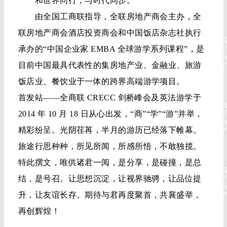
和世界同行，与时代同步。
由全国工商联指导，全联房地产商会主办，全
联房地产商会酒店投资商会和中国饭店杂志社执行
承办的“中国企业家 EMBA 全球游学系列课程”，是
目前中国最具代表性的集房地产业、金融业、旅游
饭店业、餐饮业于一体的跨界高端游学项目。
首发站——全商联 CRECC 剑桥峰会及英法游学于
2014 年 10 月 18 日从心出发，“商”“学”“游”并举，
精彩纷呈。光阴荏苒，半月的游历已经落下帷幕。
旅途行思种种，所见所闻，所感所悟，不敢独揽。
特此撰文，唯供诸君一阅，是分享，是碰撞，是总
结，是号召。让思想沉淀，让视界驰骋，让品位提
升，让友谊长存。期待与君再度聚首，共襄盛举，
再创辉煌！