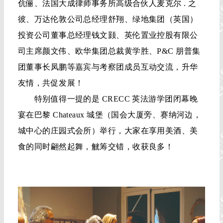
伉俪、法国大成律师事务所高级合伙人麦克尔 . 之
彼、万达伦敦公司总经理舒翔、绿地集团（英国）
投资公司董事总经理钱文颢、英伦置业控股有限公
司主席颜文伟、欧华集团总裁黄学胜、P&C 朋普集
团董事长凤鹏等嘉宾与考察团成员互动交流，升华
友情，共促发展！
特别值得一提的是 CRECC 英法游学团闭幕晚
宴在巴黎 Chateaux 城堡（国会大厦旁、赛纳河边，
城中心的庄园式会所）举行，大家在享用美酒、美
食的同时翩然起舞，觥筹交错，收获良多！