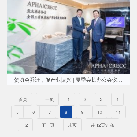
贺协会乔迁，促产业振兴 | 夏季会长办公会议及家宴、球赛谢幕
首页
上一页
1
2
3
4
5
6
7
8
9
10
11
12
下一页
末页
共
12
页
91
条