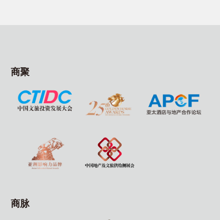
商聚
商脉