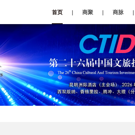
首页
|
商聚
|
商脉
|