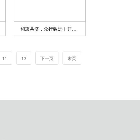
和衷共济，众行致远︱开启融合发展新征程
11
12
下一页
末页