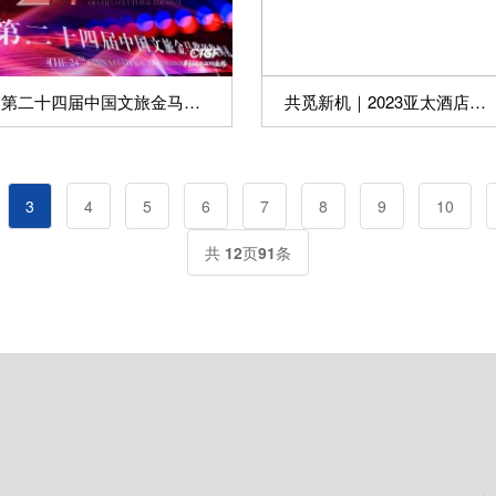
第二十四届中国文旅金马奖鹏城揭晓
共觅新机｜2023亚太酒店与地产合作论坛沪上谢幕
3
4
5
6
7
8
9
10
共
12
页
91
条